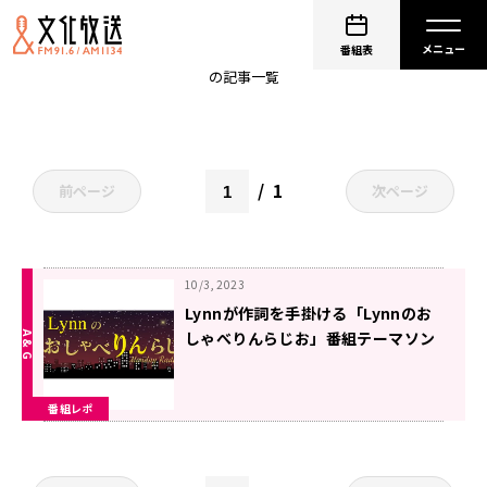
しゃべりん
番組表
の記事一覧
1
前ページ
次ページ
10/3, 2023
Lynnが作詞を手掛ける「Lynnのお
しゃべりんらじお」番組テーマソン
グの制作が発表！
番組レポ