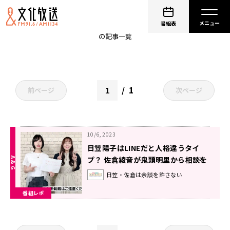
日笠陽子
番組表
の記事一覧
1
前ページ
次ページ
10/6, 2023
日笠陽子はLINEだと人格違うタイ
プ？ 佐倉綾音が鬼頭明里から相談を
受けた出来事とは
日笠・佐倉は余談を許さない
番組レポ