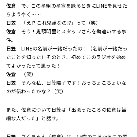
佐倉
で、この番組の番宣を録るときにLINEを見せた
らようやく……
日笠
「え!? これ鬼頭なの!?」って（笑）
佐倉
そう！鬼頭明里とスタッフさんを勘違いする事
件。
日笠
LINEの名前が一緒だったの！（名前が一緒だっ
たことを知った）そのとき、初めてこのラジオを始め
てよかったって思った！
佐倉
（笑）
日笠
そんな私、日笠陽子です！おっちょこちょいな
のが伝わったかな？（笑）
また、佐倉について日笠は「出会ったころの佐倉は繊
細な人だった」と話す。
日笠
さくちゃん（佐倉）は、15歳のころからこの業