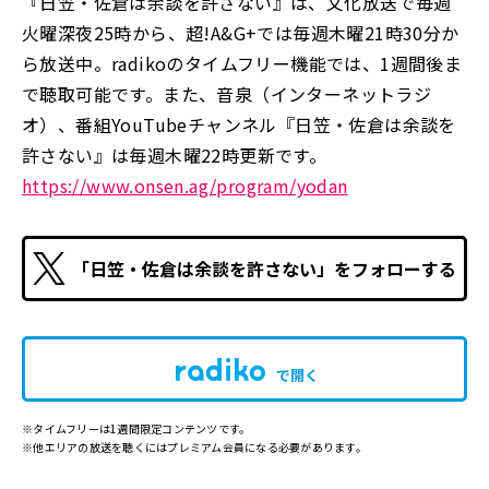
『日笠・佐倉は余談を許さない』は、文化放送で毎週
火曜深夜25時から、超!A&G+では毎週木曜21時30分か
ら放送中。radikoのタイムフリー機能では、1週間後ま
で聴取可能です。また、音泉（インターネットラジ
オ）、番組YouTubeチャンネル『日笠・佐倉は余談を
許さない』は毎週木曜22時更新です。
https://www.onsen.ag/program/yodan
「日笠・佐倉は余談を許さない」をフォローする
で開く
※タイムフリーは1週間限定コンテンツです。
※他エリアの放送を聴くにはプレミアム会員になる必要があります。