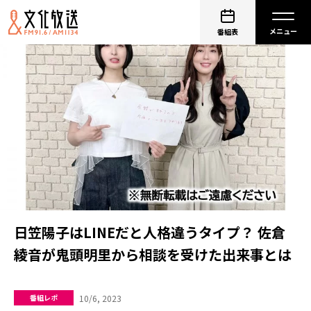
番組表
日笠陽子はLINEだと人格違うタイプ？ 佐倉
綾音が鬼頭明里から相談を受けた出来事とは
10/6, 2023
番組レポ