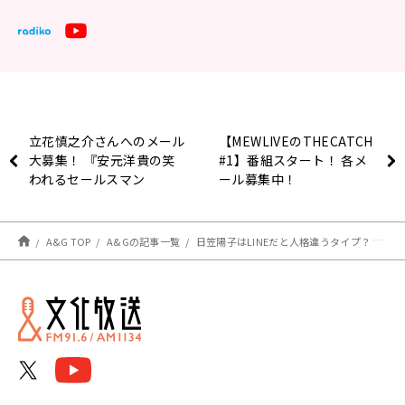
立花慎之介さんへのメール
【MEWLIVEのTHECATCH
大募集！ 『安元洋貴の笑
#1】番組スタート！ 各メ
われるセールスマン
ール募集中！
（仮）』
A&G TOP
A&Gの記事一覧
日笠陽子はLINEだと人格違うタイプ？ 佐倉綾音が鬼頭明里から相談を受けた出来事とは