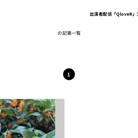
出演者
配信「QloveR」
旧統一教会問題
の記事一覧
1