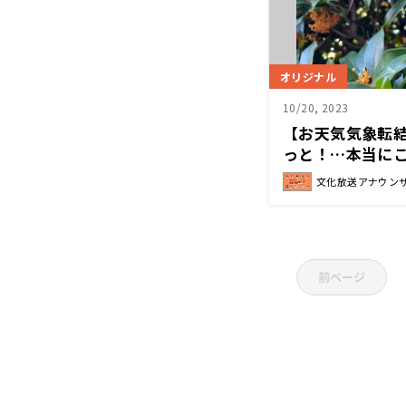
オリジナル
10/20, 2023
【お天気気象転
っと！…本当に
文化放送アナウン
前ページ