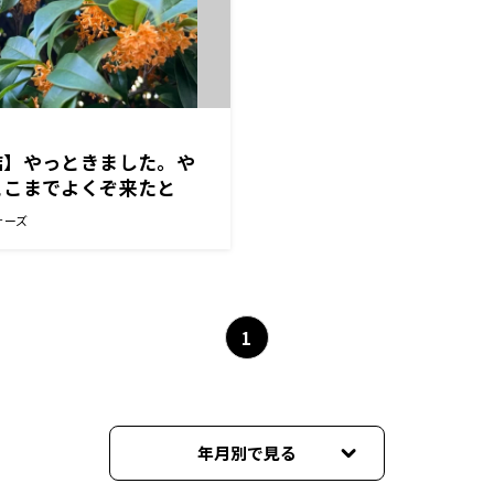
結】やっときました。や
ここまでよくぞ来たと
サーズ
1
年月別で見る