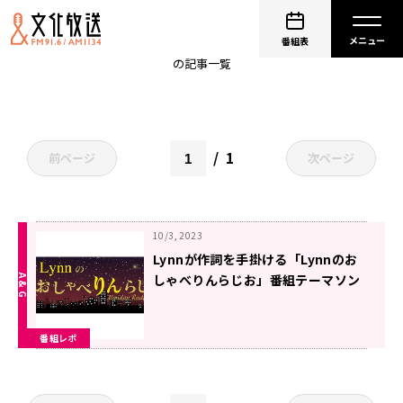
Lynnのおしゃべりんらじお
番組表
の記事一覧
1
前ページ
次ページ
10/3, 2023
Lynnが作詞を手掛ける「Lynnのお
しゃべりんらじお」番組テーマソン
グの制作が発表！
番組レポ