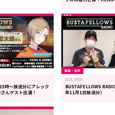
宏太朗がアレックスにつ
月8日「BUSTAFELLOW
動画・音声
11/3, 2023
)23時～放送分にアレック
BUSTAFELLOWS RADI
朗さんゲスト出演！
年11月1日放送分）
WS RADIO」