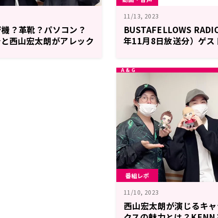
11/13, 2023
ジ機？革靴？パソコン？
BUSTAFELLOWS RADI
介と西山宏太朗がアレック
年11月8日放送分）ゲ
トを考える～11月15日
ん (アレックス役)
WS RADIO」
番組レポ
11/10, 2023
西山宏太朗が演じるキャ
クスの魅力とは？KEN