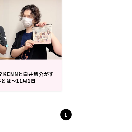
理？KENNと白井悠介がず
とは～11月1日
WS RADIO」
1