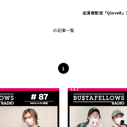
出演者
配信「QloveR」
バスタフェレディオ
の記事一覧
1