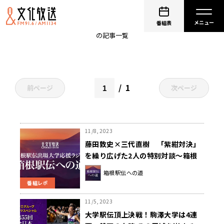
順天堂大学
番組表
の記事一覧
1
前ページ
次ページ
11/8, 2023
藤田敦史×三代直樹 「紫紺対決」
を繰り広げた2人の特別対談～箱根
駅伝への道～
箱根駅伝への道
番組レポ
11/5, 2023
大学駅伝頂上決戦！駒澤大学は4連