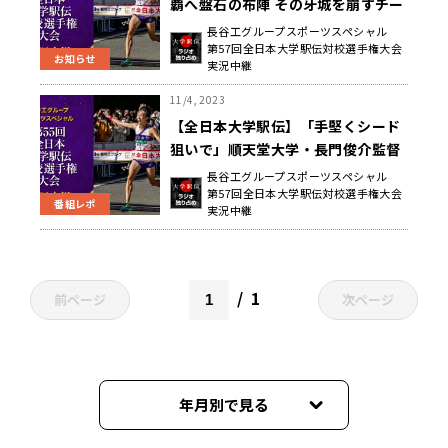
覇へ盤石の布陣 その牙城を崩すチー
ムは現れるのか～第55回全日本大学
長谷工グループスポーツスペシャル
第57回全日本大学駅伝対校選手権大会
駅伝
お知らせ
実況中継
11/4, 2023
【全日本大学駅伝】「手堅くシード
狙いで」順天堂大学・長門俊介監督
前日会見より
長谷工グループスポーツスペシャル
第57回全日本大学駅伝対校選手権大会
番組レポ
実況中継
1
前ページ
次ページ
年月別で見る