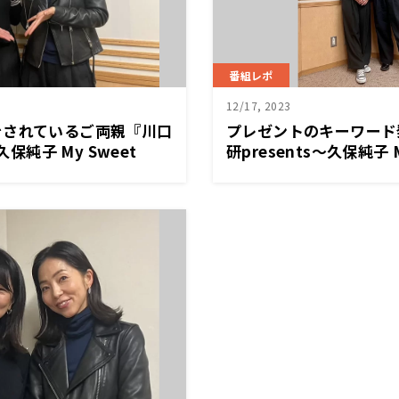
番組レポ
12/17, 2023
をされているご両親『川口
プレゼントのキーワード
久保純子 My Sweet
研presents～久保純子 M
Home』