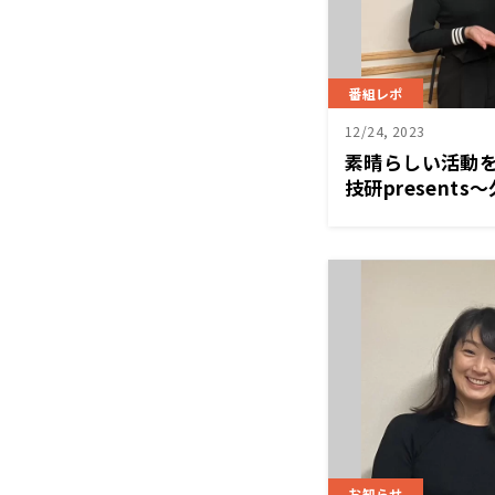
番組レポ
12/24, 2023
素晴らしい活動
技研presents～
Home』
お知らせ