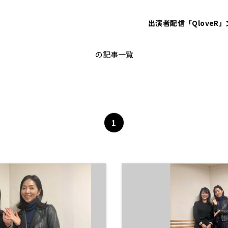
出演者
配信「QloveR」
オリンピック
の記事一覧
1