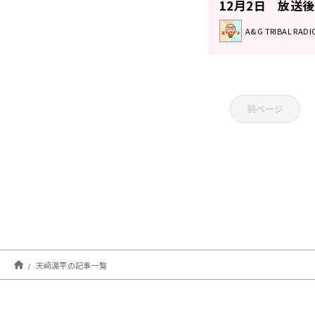
12月2日 放送
A&G TRIBAL RA
前ページ
天﨑滉平の記事一覧