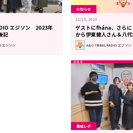
お知らせ
12/13, 2023
RADIO エジソン 2023年
ゲストにfhána、さらに「
後記
から伊東健人さん＆八代
金券プレゼント企画も！エ
DIO エジソン
A&G TRIBAL RADIO エジソン
日
番組レポ