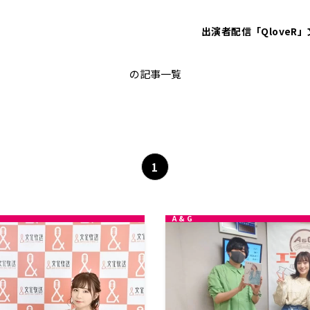
出演者
配信「QloveR」
天﨑滉平
の記事一覧
1