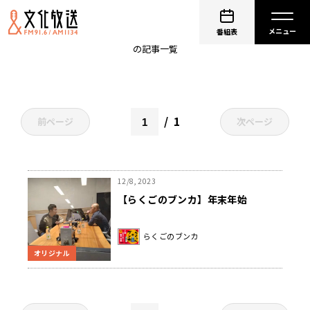
橘家文吾
番組表
の記事一覧
1
前ページ
次ページ
12/8, 2023
【らくごのブンカ】年末年始
らくごのブンカ
オリジナル