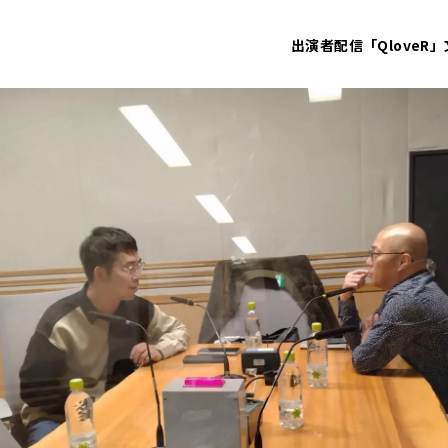
出演者
配信「QloveR」