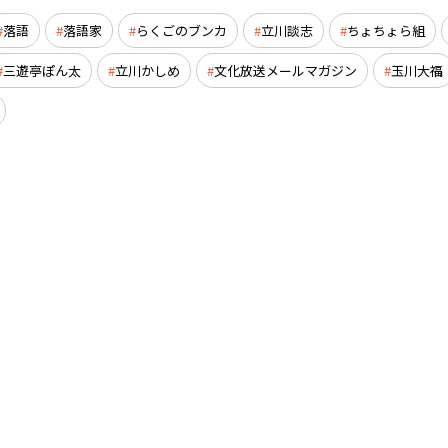
落語
落語家
らくごのブンカ
立川談志
ちょちょら組
三遊亭ぽん太
立川かしめ
文化放送メールマガジン
玉川大福