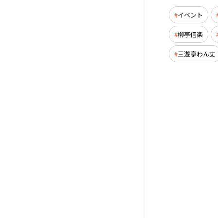
イベント
柳亭信楽
三遊亭わん丈