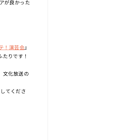
アが良かった
テ！演芸会
』
ふたりです！
、文化放送の
クしてくださ