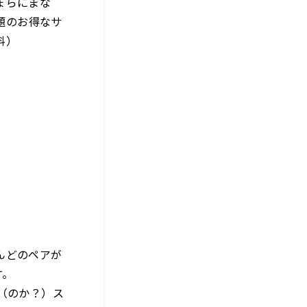
ょらにまな
題のお得なサ
料）
んどのペアが
す。
（のか？）ス