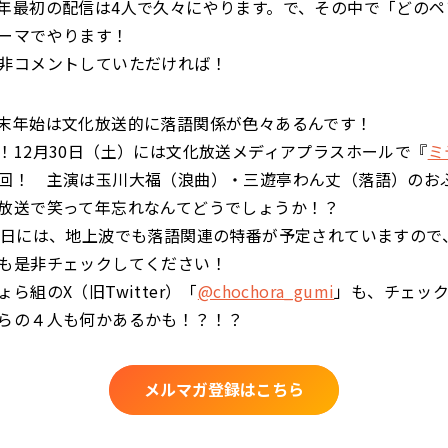
年最初の配信は4人で久々にやります。で、その中で「どのペ
ーマでやります！
非コメントしていただければ！
末年始は文化放送的に落語関係が色々あるんです！
！12月30日（土）には文化放送メディアプラスホールで『
ミ
回！ 主演は玉川大福（浪曲）・三遊亭わん丈（落語）のお
放送で笑って年忘れなんてどうでしょうか！？
1日には、地上波でも落語関連の特番が予定されていますので
も是非チェックしてください！
ら組のX（旧Twitter）「
@chochora_gumi
」も、チェッ
らの４人も何かあるかも！？！？
メルマガ登録はこちら