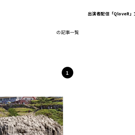
出演者
配信「QloveR」
選手
の記事一覧
1