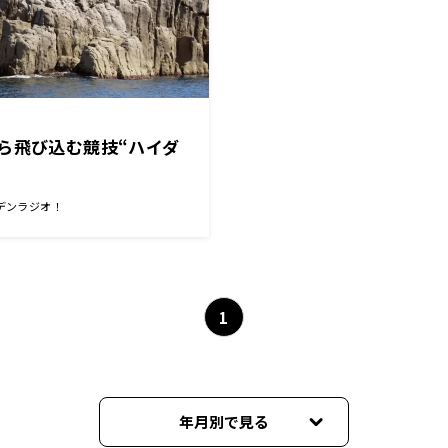
ら飛び込む競技“ハイダ
デンラジオ！
1
年月別で見る