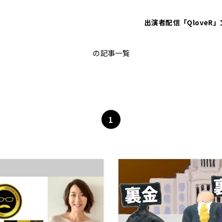
出演者
配信「QloveR」
大竹まこと ゴールデンラジオ！
の記事一覧
1