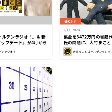
番組レポ
2/15, 2024
ールデンラジオ！』& 新
裏金を3472万円の書籍
アップデート』が4月から
氏の問題に、大竹まこと
本放送へ同時生ネット決
本を買うかよ」
デンラジオ！
大竹まこと ゴールデンラジオ