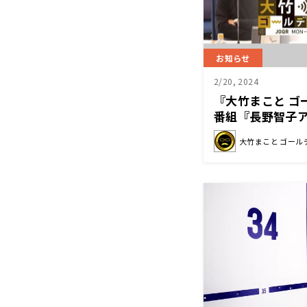
お知らせ
2/20, 2024
『大竹まこと ゴ
番組『長野智子
高知放送・西日
大竹まこと ゴール
定