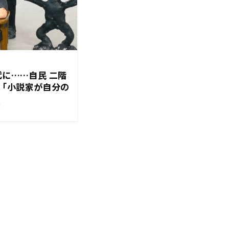
代に……自民 二階
「小説家が自分の
！