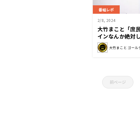
番組レポ
2/8, 2024
大竹まこと「庶
インなんか絶対
旧統一教会の関
大竹まこと ゴール
前ページ