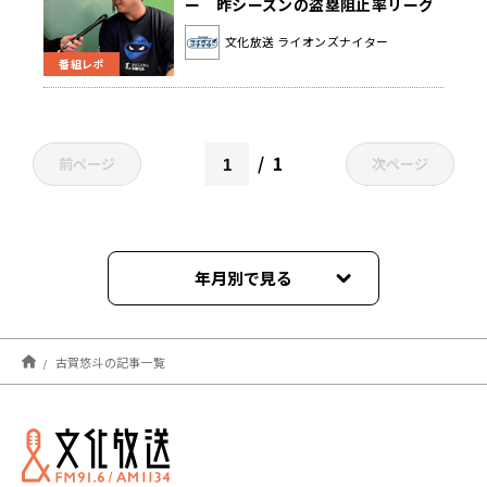
ー 昨シーズンの盗塁阻止率リーグ
トップは「1年目の悔しさがあった
文化放送 ライオンズナイター
からこそ出せた数字」
番組レポ
1
前ページ
次ページ
年月別で見る
2026年03月
古賀悠斗の記事一覧
2025年02月
2024年05月