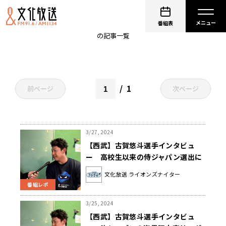
古賀悠斗
番組表
の記事一覧
1
前ページ
次ページ
3/27, 2024
【西武】古賀悠斗選手インタビュ
ー 高校生以来の侍ジャパン選出に
「プロとして、野球界の日の丸を背
文化放送 ライオンズナイター
負っているな」
番組レポ
3/25, 2024
【西武】古賀悠斗選手インタビュ