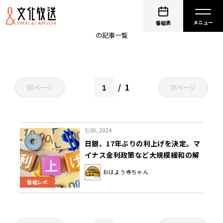
日本銀行
番組表
の記事一覧
1
前ページ
次ページ
3/20, 2024
日銀、17年ぶりの利上げを決定。マ
イナス金利政策など大規模緩和の解
除へ。
おはよう寺ちゃん
番組レポ