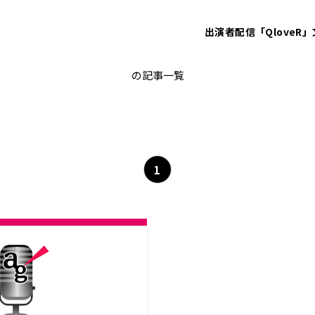
出演者
配信「QloveR」
A&Gアカデミー
の記事一覧
1