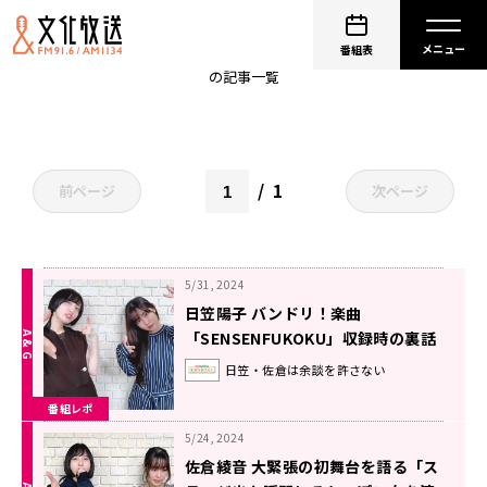
日笠陽子
番組表
の記事一覧
1
前ページ
次ページ
5/31, 2024
日笠陽子 バンドリ！楽曲
「SENSENFUKOKU」収録時の裏話
を語る「スタッフさんの間で意見が
日笠・佐倉は余談を許さない
割れて…」
番組レポ
5/24, 2024
佐倉綾音 大緊張の初舞台を語る「ス