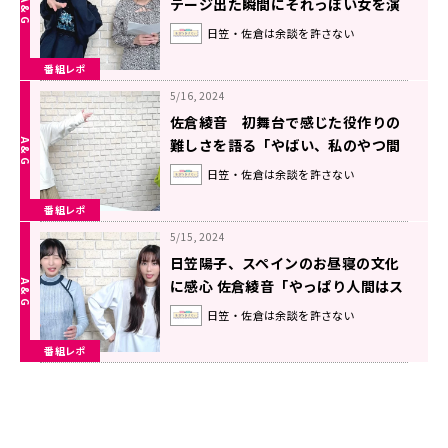
テージ出た瞬間にそれっぽい女を演
出していただけです。裏ではずっと
日笠・佐倉は余談を許さない
ビエビエしてました」
番組レポ
5/16, 2024
佐倉綾音 初舞台で感じた役作りの
難しさを語る「やばい、私のやつ間
違えてるかも」
日笠・佐倉は余談を許さない
番組レポ
5/15, 2024
日笠陽子、スペインのお昼寝の文化
に感心 佐倉綾音「やっぱり人間はス
ペインにならなきゃいけないんだ。
日笠・佐倉は余談を許さない
皆んな」
番組レポ