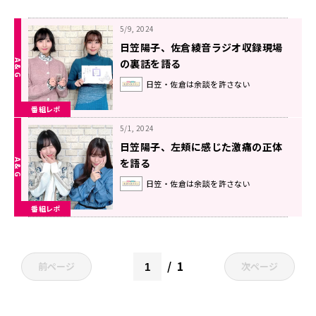
5/9, 2024
日笠陽子、佐倉綾音ラジオ収録現場
の裏話を語る
日笠・佐倉は余談を許さない
番組レポ
5/1, 2024
日笠陽子、左頬に感じた激痛の正体
を語る
日笠・佐倉は余談を許さない
番組レポ
1
前ページ
次ページ