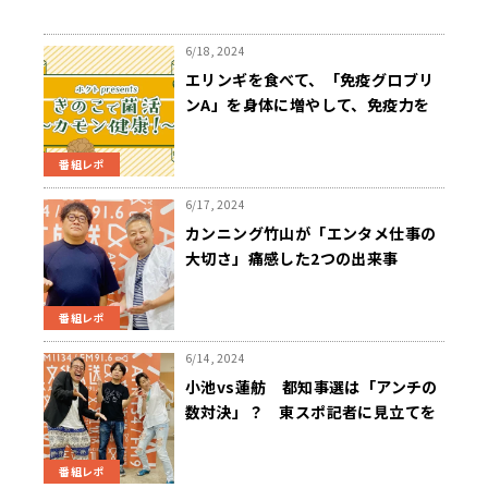
6/18, 2024
エリンギを食べて、「免疫グロブリ
ンA」を身体に増やして、免疫力を
整えよう！
番組レポ
6/17, 2024
カンニング竹山が「エンタメ仕事の
大切さ」痛感した2つの出来事
番組レポ
6/14, 2024
小池vs蓮舫 都知事選は「アンチの
数対決」？ 東スポ記者に見立てを
聞く
番組レポ