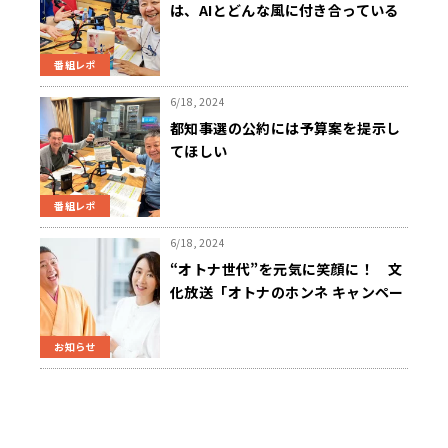
は、AIとどんな風に付き合っている
のか？
番組レポ
6/18, 2024
都知事選の公約には予算案を提示し
てほしい
番組レポ
6/18, 2024
“オトナ世代”を元気に笑顔に！ 文
化放送「オトナのホンネ キャンペー
ン」展開 近藤真彦、林家たい平、
長野智子らが応援
お知らせ