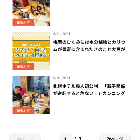
番組レポ
6/11, 2024
梅雨のむくみには水分補給とカリウ
ムが豊富に含まれたきのこと大豆が
おすすめ！
番組レポ
6/10, 2024
札幌ホテル殺人初公判 「親子関係
が逆転すると危ない！」カンニング
竹山が思い語る
番組レポ
2
前ページ
次ページ