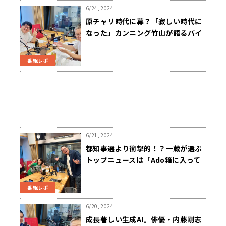
6/24, 2024
原チャリ時代に幕？「寂しい時代に
なった」カンニング竹山が語るバイ
クの思い出
番組レポ
6/21, 2024
都知事選より衝撃的！？一蔵が選ぶ
トップニュースは「Ado箱に入って
握手会」
番組レポ
6/20, 2024
成長著しい生成AI。俳優・内藤剛志