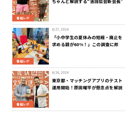
ちゃんと解説する“落語協会新会長”
番組レポ
6/27, 2024
「小中学生の夏休みの短縮・廃止を
求める親が60%！」この調査に邦
丸・内藤が思うこととは！？
番組レポ
6/26, 2024
東京都・マッチングアプリのテスト
運用開始！原田曜平が懸念点を解説
番組レポ