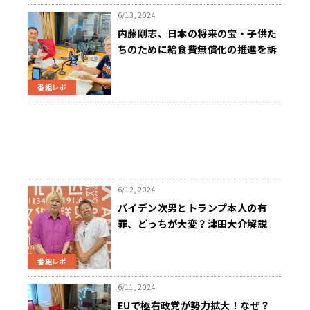
6/13, 2024
内藤剛志、日本の将来の宝・子供た
ちのために給食費無償化の推進を訴
える！
番組レポ
6/12, 2024
バイデン次男とトランプ本人の有
罪、どっちが大変？津田大介解説
「無党派がどう考えるか？」
番組レポ
6/11, 2024
EUで極右政党が勢力拡大！なぜ？