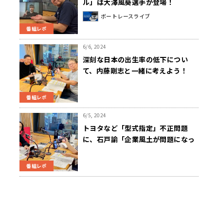
ル」は大澤風葵選手が登場！
ボートレースライブ
番組レポ
6/6, 2024
深刻な日本の出生率の低下につい
て、内藤剛志と一緒に考えよう！
番組レポ
6/5, 2024
トヨタなど「型式指定」不正問題
に、石戸諭「企業風土が問題になっ
ている」
番組レポ