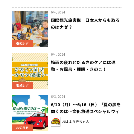
6/4, 2024
国際観光旅客税 日本人からも取る
のはナゼ？
番組レポ
6/4, 2024
梅雨の疲れとだるさのケアには運
動・お風呂・睡眠・きのこ！
番組レポ
6/3, 2024
6/10（月）～6/16（日）「夏の扉を
開くのは…文化放送スペシャルウィ
ーク」開催
おはよう寺ちゃん
お知らせ