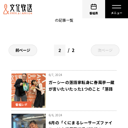
くにまる食堂
番組表
の記事一覧
2
前ページ
次ページ
6/7, 2024
ガーシーの落語家転身に春風亭一蔵
が言いたいたった1つのこと「落語
を愛してます？」
番組レポ
6/6, 2024
6月の「くにまるレーサーズファイ