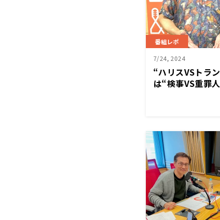
番組レポ
7/24, 2024
“ハリスVSトラ
は“検事VS重罪