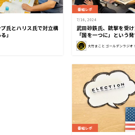
番組レポ
7/16, 2024
ンプ氏とハリス氏で対立構
武田砂鉄氏、銃撃を受け
ある」
「国を一つに」という発
る
大竹まこと ゴールデンラジオ
番組レポ