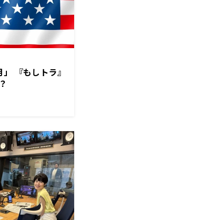
月」 『もしトラ』
？