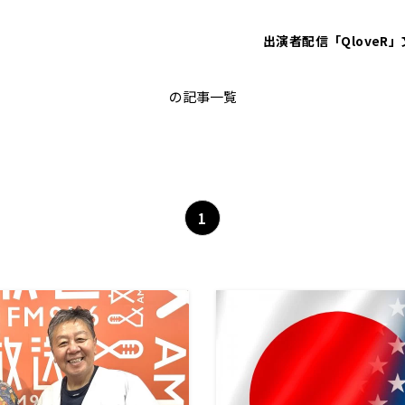
出演者
配信「QloveR」
トランプ
の記事一覧
1