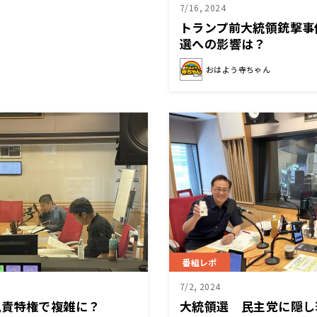
7/16, 2024
トランプ前大統領銃撃事件
選への影響は？
おはよう寺ちゃん
番組レポ
7/2, 2024
免責特権で複雑に？
大統領選 民主党に隠し