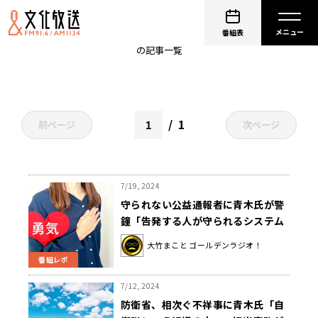
沖縄
番組表
の記事一覧
1
前ページ
次ページ
7/19, 2024
守られない公益通報者に青木氏が警
鐘「告発する人が守られるシステム
ができれば不正をさせられる人も減
大竹まこと ゴールデンラジオ！
る。色々な意味で重要」
番組レポ
7/12, 2024
防衛省、相次ぐ不祥事に青木氏「自