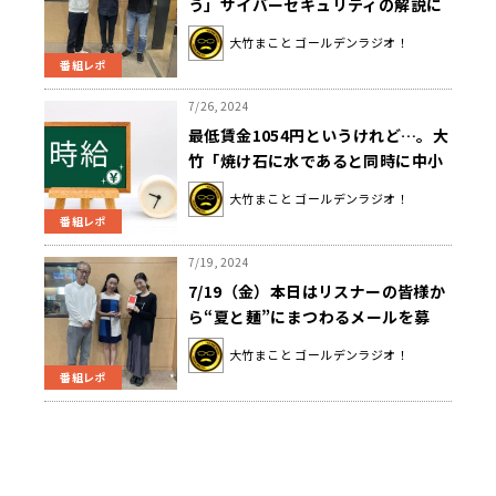
う」サイバーセキュリティの解説に
思わず苦悩？
大竹まこと ゴールデンラジオ！
番組レポ
7/26, 2024
最低賃金1054円というけれど…。大
竹「焼け石に水であると同時に中小
企業は苦しい」
大竹まこと ゴールデンラジオ！
番組レポ
7/19, 2024
7/19（金）本日はリスナーの皆様か
ら“夏と麺”にまつわるメールを募
集！ゲストは国際基督教大学准教授
大竹まこと ゴールデンラジオ！
の橋本直子さんでした！
番組レポ