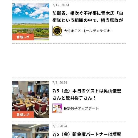
7/12, 2024
防衛省、相次ぐ不祥事に青木氏「自
衛隊という組織の中で、相当腐敗が
進んでるんじゃないか」
大竹まこと ゴールデンラジオ！
番組レポ
7/5, 2024
7/5（金）本日のゲストは奥山俊宏
さんと笹井裕子さん！
長野智子アップデート
番組レポ
7/5, 2024
7/5（金）新金曜パートナーは壇蜜