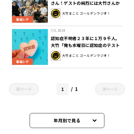
さん！ゲストの純烈には大竹さんか
ら真剣アドバイスが！
大竹まこと ゴールデンラジオ！
番組レポ
7/5, 2024
認知症不明者２３年に１万９千人。
大竹「俺も水曜日に認知症のテスト
受けてきた」
大竹まこと ゴールデンラジオ！
番組レポ
1
前ページ
次ページ
年月別で見る