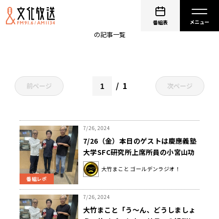
青木理
番組表
の記事一覧
1
前ページ
次ページ
7/26, 2024
7/26（金）本日のゲストは慶應義塾
大学SFC研究所上席所員の小宮山功
一朗さんでした！
大竹まこと ゴールデンラジオ！
番組レポ
7/26, 2024
大竹まこと「う～ん、どうしましょ