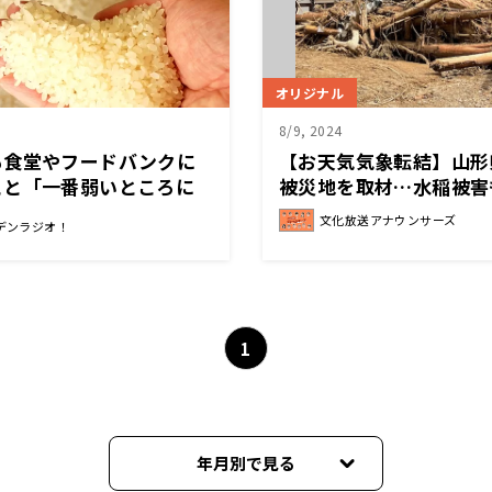
オリジナル
8/9, 2024
も食堂やフードバンクに
【お天気気象転結】山形
こと「一番弱いところに
被災地を取材…水稲被害
ないようにして」
文化放送アナウンサーズ
デンラジオ！
1
年月別で見る