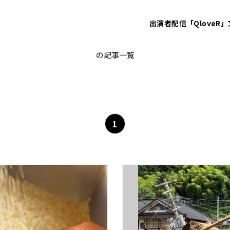
出演者
配信「QloveR」
農業
の記事一覧
1