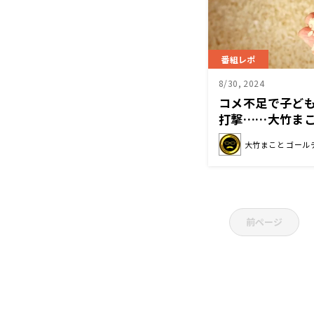
番組レポ
8/30, 2024
コメ不足で子ど
打撃……大竹ま
しわ寄せがいか
大竹まこと ゴール
前ページ