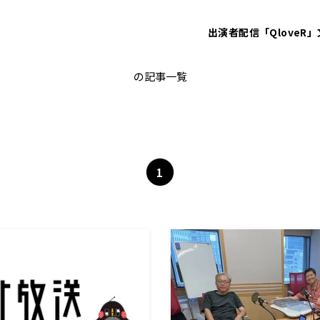
出演者
配信「QloveR」
青木理
の記事一覧
1