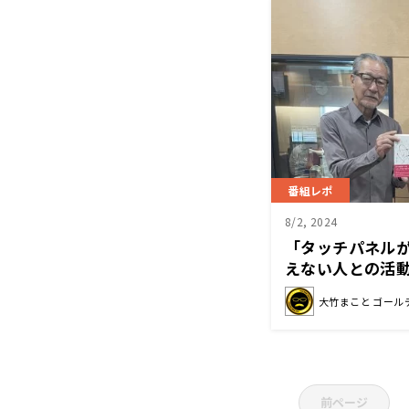
番組レポ
8/2, 2024
「タッチパネル
えない人との活
ィとは？
大竹まこと ゴール
前ページ