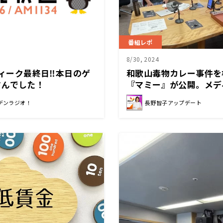
番組レポ
8/30, 2024
Pウィーク最終日‼本日のゲ
和歌山毒物カレー事件を
さんでした！
『マミー』が公開。メデ
について考える
デンラジオ！
長野智子アップデート