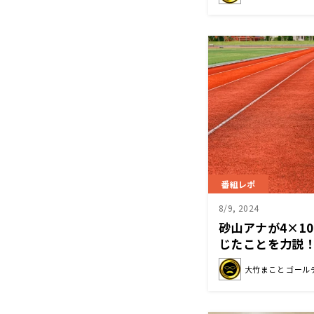
番組レポ
8/9, 2024
砂山アナが4×1
じたことを力説
からワッと歓声
大竹まこと ゴール