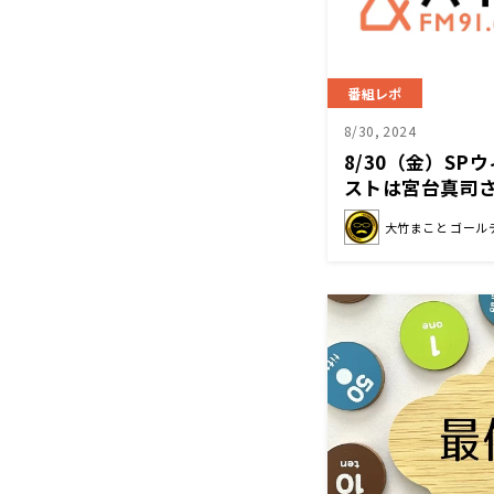
番組レポ
8/30, 2024
8/30（金）S
ストは宮台真司
大竹まこと ゴール