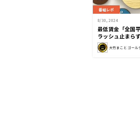
番組レポ
8/30, 2024
最低賃金「全国平
ラッシュ止まら
では人は来ない
大竹まこと ゴール
では」