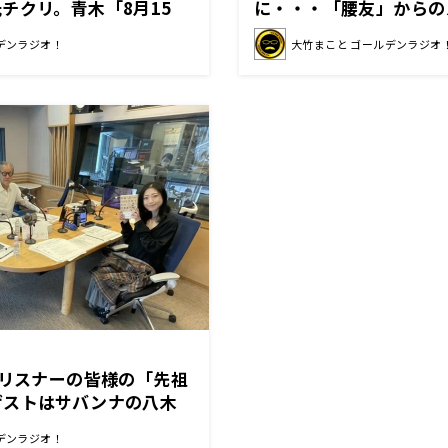
チクリ。青木「8月15
に・・・「腰友」からの
の朝刊。全紙ですよ？首
集！ゲストは人類学者・
デンラジオ！
大竹まこと ゴールデンラジオ
ップ」
はリスナーの皆様の「先祖
ゲストはサバンナの八木
！
デンラジオ！