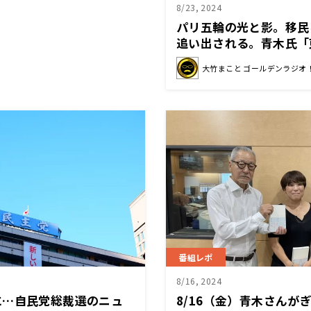
8/23, 2024
パリ五輪の光と影。移民ら
追い出される。青木氏「
クでも似た事例があった
大竹まこと ゴールデンラジオ
には付き物なのかも」
番組レポ
8/16, 2024
に…自民党総裁選のニュ
8/16（金）青木さんが