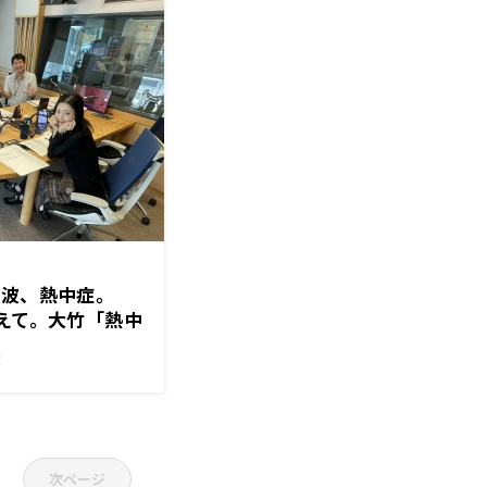
1波、熱中症。
迎えて。大竹「熱中
り始めてる」
！
次ページ