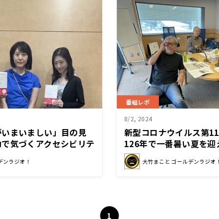
番組レポ
8/2, 2024
がいまいましい」目の見
新型コロナウイルス第1
動で気づくアクセシビリテ
126年で一番暑い夏を
症もあってコロナも流行
デンラジオ！
大竹まこと ゴールデンラジオ
1