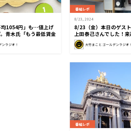
番組レポ
8/23, 2024
均1054円」も…値上げ
8/23（金）本日のゲス
ず。青木氏「もう最低賃金
上田泰己さんでした！来
。全国一律にしても良いの
ィークです！
デンラジオ！
大竹まこと ゴールデンラジオ
番組レポ