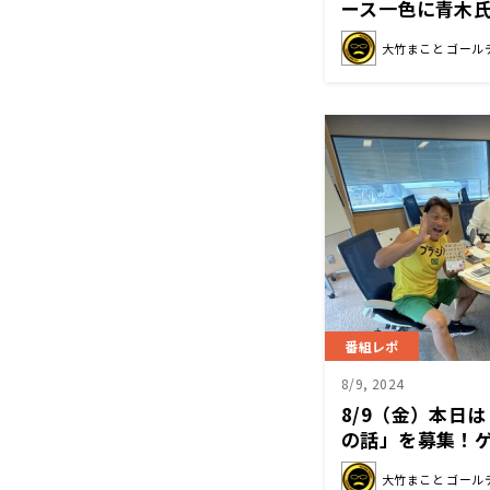
ース一色に青木氏
日。終戦記念日
大竹まこと ゴール
相退陣が一面ト
番組レポ
8/9, 2024
8/9（金）本日
の話」を募集！
真澄さんでした
大竹まこと ゴール