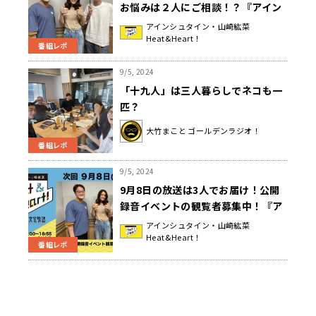
お悩みは２人にご相談！？『アイン
シュタイン・山崎紘菜
アインシュタイン・山崎紘菜
Heat&Heart！
Heat&Heart!』
番組レポ
9/5, 2024
「十九人」は三人暮らしでネコも一
匹？
大竹まこと ゴールデンラジオ！
番組レポ
9/5, 2024
9月8日の放送は3人でお届け！公開
録音イベントの観覧者募集中！『ア
インシュタイン・山崎紘菜
アインシュタイン・山崎紘菜
Heat&Heart！
Heat&Heart!』
番組レポ