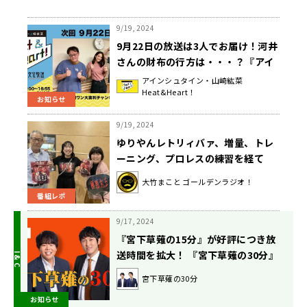
9/19, 2024
9月22日の放送は3人でお届け！河井
さんの財布の行方は・・・？『アイ
ンシュタイン・山崎紘菜
アインシュタイン・山崎紘菜
Heat&Heart！
Heat&Heart!』
お知らせ
9/19, 2024
ゆりやんレトリィバァ、増量、トレ
ーニング、プロレスの練習を経て
「極悪女王」に！
大竹まこと ゴールデンラジオ！
番組レポ
9/17, 2024
『宮下草薙の15分』が好評につき放
送時間を拡大！ 『宮下草薙の30分』
としてリニューアル!! 10月4日（金）
宮下草薙の30分
～
お知らせ