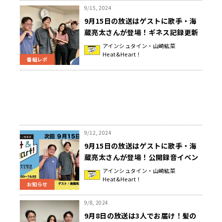
9/15, 2024
9月15日の放送はゲストに歌手・海
蔵亮太さんが登場！ギネス記録更新
中！？『アインシュタイン・山崎紘
アインシュタイン・山崎紘菜
Heat&Heart！
菜 Heat&Heart!』
番組レポ
9/12, 2024
9月15日の放送はゲストに歌手・海
蔵亮太さんが登場！公開録音イベン
トの観覧者募集が今週まで！『アイ
アインシュタイン・山崎紘菜
Heat&Heart！
ンシュタイン・山崎紘菜
お知らせ
Heat&Heart!』
9/8, 2024
9月8日の放送は3人でお届け！髪の