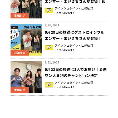
エンサー・まいきちさんが登場！初
めての話は初恋のエピソード♪『ア
アインシュタイン・山崎紘菜
Heat&Heart！
インシュタイン・山崎紘菜
番組レポ
Heat&Heart!』
9/26, 2024
9月29日の放送はゲストにインフル
エンサー・まいきちさんが登場！
『アインシュタイン・山崎紘菜
アインシュタイン・山崎紘菜
Heat&Heart！
Heat&Heart!』
お知らせ
9/22, 2024
9月22日の放送は3人でお届け！３週
ワン大喜利のチャンピョン決定
♪『アインシュタイン・山崎紘菜
アインシュタイン・山崎紘菜
Heat&Heart！
Heat&Heart!』
番組レポ