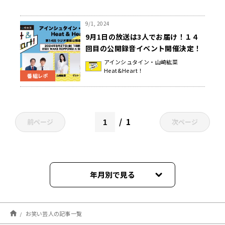
9/1, 2024
9月1日の放送は3人でお届け！１４
回目の公開録音イベント開催決定！
『アインシュタイン・山崎紘菜
アインシュタイン・山崎紘菜
Heat&Heart！
Heat&Heart!』
番組レポ
1
前ページ
次ページ
年月別で見る
2026年07月
お笑い芸人の記事一覧