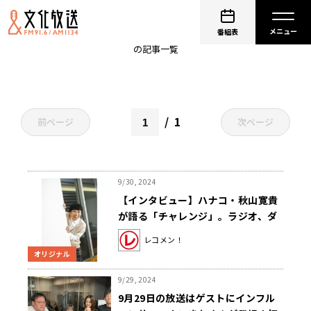
お笑い芸人
番組表
の記事一覧
1
前ページ
次ページ
9/30, 2024
【インタビュー】ハナコ・秋山寛貴
が語る「チャレンジ」。ラジオ、ダ
ンス、アクション、“コントの原
レコメン！
点”の隣でリアクション…挑戦の先に
オリジナル
描く夢
9/29, 2024
9月29日の放送はゲストにインフル