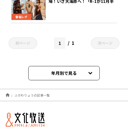
場！いざ大海原へ！「R-1が11月半
ばだったらいいのに…！」
番組レポ
1
前ページ
次ページ
年月別で見る
2025年03月
ふかわりょうの記事一覧
2024年09月
2024年03月