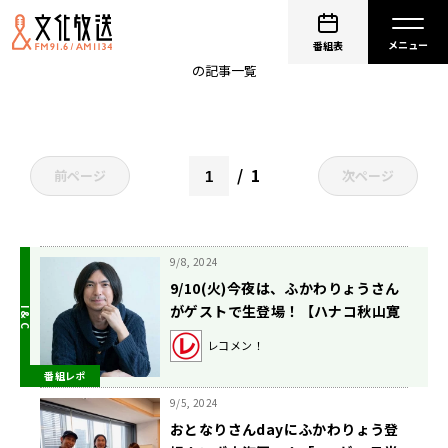
ふかわりょう
番組表
の記事一覧
1
前ページ
次ページ
9/8, 2024
9/10(火)今夜は、ふかわりょうさん
がゲストで生登場！【ハナコ秋山寛
貴のレコメン！】
レコメン！
番組レポ
9/5, 2024
おとなりさんdayにふかわりょう登