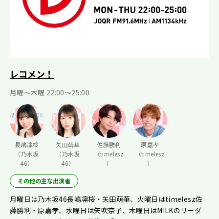
レコメン！
月曜〜木曜 22:00〜25:00
長嶋凛桜
矢田萌華
佐藤勝利
原嘉孝
（乃木坂
（乃木坂
（timelesz
（timelesz
46）
46）
）
）
その他の主な出演者
月曜日は乃木坂46長嶋凛桜・矢田萌華、火曜日はtimelesz佐
藤勝利・原嘉孝、水曜日は矢吹奈子、木曜日はM!LKのリーダ