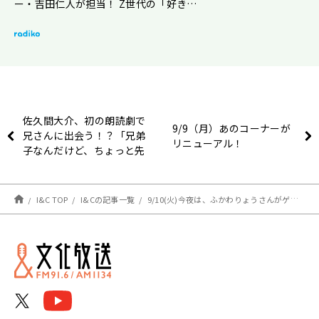
ー・吉田仁人が担当！ Z世代の「好き…
佐久間大介、初の朗読劇で
9/9（月）あのコーナーが
兄さんに出会う！？「兄弟
リニューアル！
子なんだけど、ちょっと先
生っぽい感じ」
I&C TOP
I&Cの記事一覧
9/10(火)今夜は、ふかわりょうさんがゲストで生登場！【ハナコ秋山寛貴のレコメン！】