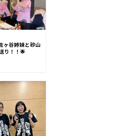
阿佐ヶ谷姉妹と砂山
送り！！🌟
！