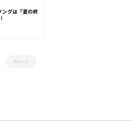
ソングは「夏の終
！
！
次ページ