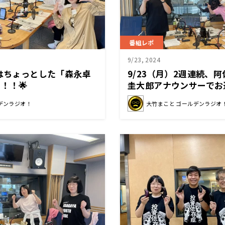
番組レポ
9/23, 2024
日はちょっとした「森永卓
9/23（月）2週連続、
！！🌟
圭大郎アナウンサーでお
デンラジオ！
大竹まこと ゴールデンラジオ