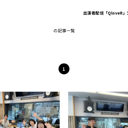
出演者
配信「QloveR」
ガンバレルーヤ
の記事一覧
1