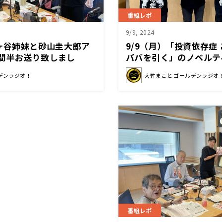
番組レポ
9/9, 2024
佐ヶ谷姉妹と砂山圭大郎ア
9/9（月）「投資依存症
間半お送り致しまし
ババを引く」のノベルテ
デンラジオ！
大竹まこと ゴールデンラジオ
番組レポ