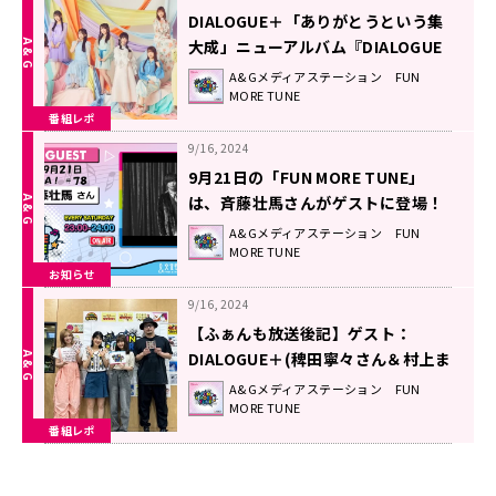
DIALOGUE＋「ありがとうという集
大成」ニューアルバム『DIALOGUE
＋3』に込めた想い！
A&Gメディアステーション FUN
MORE TUNE
番組レポ
9/16, 2024
9月21日の「FUN MORE TUNE」
は、斉藤壮馬さんがゲストに登場！
A&Gメディアステーション FUN
MORE TUNE
お知らせ
9/16, 2024
【ふぁんも放送後記】ゲスト：
DIALOGUE＋(稗田寧々さん＆村上ま
なつさん)（2024.9/14 OA #77）
A&Gメディアステーション FUN
MORE TUNE
番組レポ