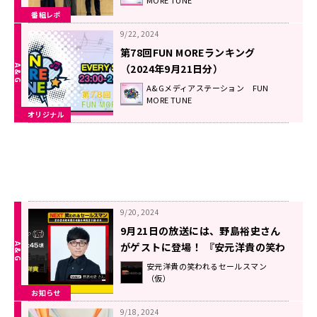
番組レポ
9/22, 2024
第78回FUN MOREランキング
（2024年9月21日分）
A&Gメディアステーション FUN
MORE TUNE
オリジナル
9/20, 2024
9月21日の放送には、野島裕史さん
がゲストに登場！ 『安元洋貴の笑わ
れるセールスマン（仮）』
安元洋貴の笑われるセールスマン
（仮）
お知らせ
9/18, 2024