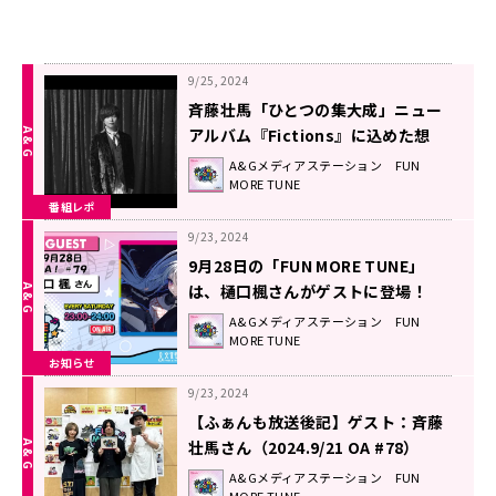
9/25, 2024
斉藤壮馬「ひとつの集大成」ニュー
アルバム『Fictions』に込めた想
い！
A&Gメディアステーション FUN
MORE TUNE
番組レポ
9/23, 2024
9月28日の「FUN MORE TUNE」
は、樋口楓さんがゲストに登場！
A&Gメディアステーション FUN
MORE TUNE
お知らせ
9/23, 2024
【ふぁんも放送後記】ゲスト：斉藤
壮馬さん（2024.9/21 OA #78）
A&Gメディアステーション FUN
MORE TUNE