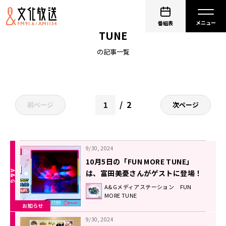
A＆Gメディアステーション FUN MORE
番組表
TUNE
の記事一覧
2
前ページ
次ページ
9/30, 2024
10月5日の「FUN MORE TUNE」
は、富田美憂さんがゲストに登場！
A&Gメディアステーション FUN
MORE TUNE
お知らせ
9/30, 2024