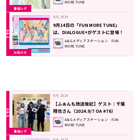
MORE TUNE
番組レポ
9/9, 2024
9月14日の「FUN MORE TUNE」
は、DIALOGUE+がゲストに登場！
A&Gメディアステーション FUN
MORE TUNE
お知らせ
9/9, 2024
【ふぁんも放送後記】ゲスト：千葉
翔也さん（2024.9/7 OA #76）
A&Gメディアステーション FUN
MORE TUNE
番組レポ
9/8, 2024