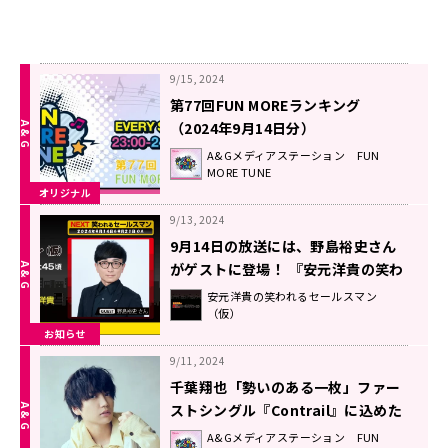
9/15, 2024
第77回FUN MOREランキング
（2024年9月14日分）
A&Gメディアステーション FUN
MORE TUNE
オリジナル
9/13, 2024
9月14日の放送には、野島裕史さん
がゲストに登場！ 『安元洋貴の笑わ
れるセールスマン（仮）』
安元洋貴の笑われるセールスマン
（仮）
お知らせ
9/11, 2024
千葉翔也「勢いのある一枚」ファー
ストシングル『Contrail』に込めた
想い！
A&Gメディアステーション FUN