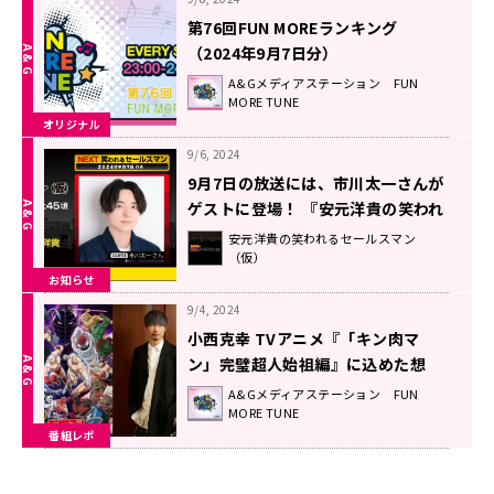
第76回FUN MOREランキング
（2024年9月7日分）
A&Gメディアステーション FUN
MORE TUNE
オリジナル
9/6, 2024
9月7日の放送には、市川太一さんが
ゲストに登場！ 『安元洋貴の笑われ
るセールスマン（仮）』
安元洋貴の笑われるセールスマン
（仮）
お知らせ
9/4, 2024
小西克幸 TVアニメ『「キン肉マ
ン」完璧超人始祖編』に込めた想
い！
A&Gメディアステーション FUN
MORE TUNE
番組レポ