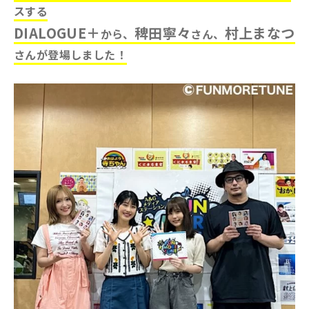
スする
DIALOGUE＋
稗田寧々
村上まなつ
から、
さん、
さんが登場しました
！