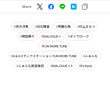
Share
安元洋貴
白石晴香
斉藤壮馬
村上まなつ
稗田寧々
DIALOGUE＋
ダイアローグ
FUN MORE TUNE
A＆Gメディアステーション FUN MORE TUNE
ふぁんも
ふぁんも放送後記
DIALOGUE＋3
Fictions