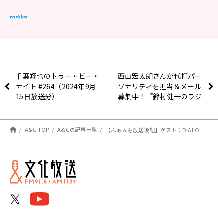
千葉翔也のトゥー・ビー・
西山宏太朗さんが代打パー
ナイト #264（2024年9月
ソナリティを担当＆メール
15日放送分）
募集中！『鈴村健一のラジ
ベースDUO』
A&G TOP
A&Gの記事一覧
【ふぁんも放送後記】ゲスト：DIALOGUE＋(稗田寧々さん＆村上まなつさん)（2024.9/14 OA #77）