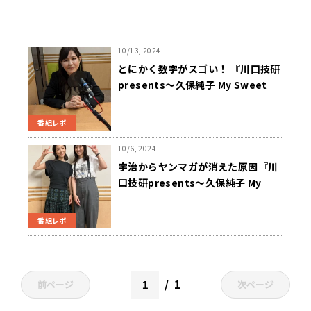
10/13, 2024
とにかく数字がスゴい！ 『川口技研
presents～久保純子 My Sweet
Home』
番組レポ
10/6, 2024
宇治からヤンマガが消えた原因『川
口技研presents～久保純子 My
Sweet Home』
番組レポ
1
前ページ
次ページ