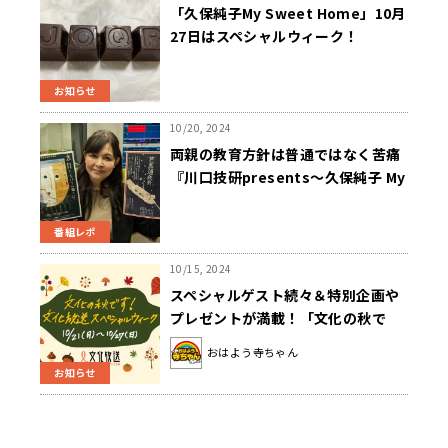
「久保純子My Sweet Home」10月
27日はスペシャルウィーク！
お知らせ
10/20, 2024
両親の教育方針は普通ではなく苦痛
『川口技研presents～久保純子 My
Sweet Home』
番組レポ
10/15, 2024
スペシャルゲスト続々＆特別企画や
プレゼントが満載！「文化の秋で
す！文化放送スペシャルウィーク」
おはよう寺ちゃん
10/21(月)から開催
お知らせ