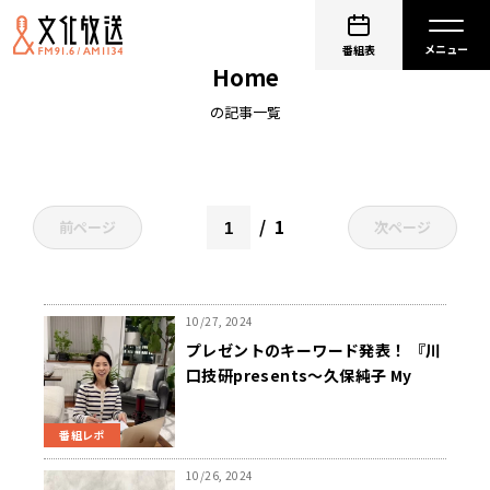
川口技研presents～久保純子 My Sweet
番組表
Home
の記事一覧
1
前ページ
次ページ
10/27, 2024
プレゼントのキーワード発表！ 『川
口技研presents～久保純子 My
Sweet Home』
番組レポ
10/26, 2024