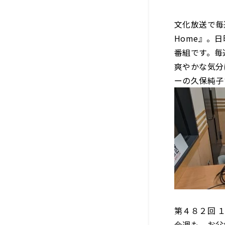
文化放送で毎週
Home』。
番組です。毎
爽やかな気分
ーの久保純子
第４８２回 
今週も、お父