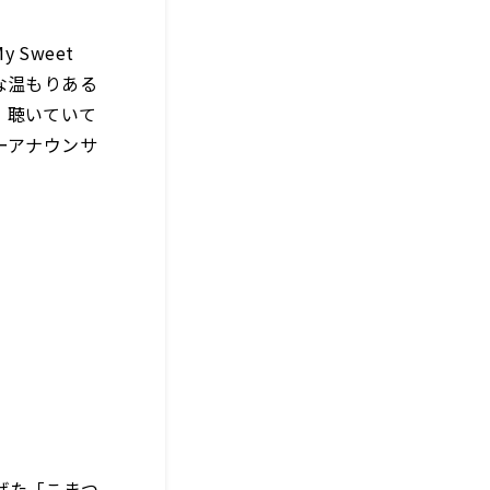
 Sweet
な温もりある
、聴いていて
ーアナウンサ
げた「こまつ