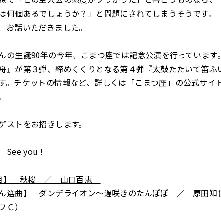
は何個あるでしょうか？」と問題にされてしまうそうです。
、お話いただきました。
んの生誕90年の今年、こまつ座では記念公演を行っています
舟』が第３弾、締めくくりとなる第４弾『太鼓たたいて笛ふい
す。チケットの情報など、詳しくは「こまつ座」の公式サイ
。
ゲストをお招きします。
See you！
曲目】 秋桜 ／ 山口百恵
さん選曲】 ダンデライオン～遅咲きのたんぽぽ ／ 原田
フＣ）