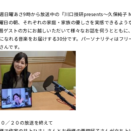
日曜あさ9時から放送中の『川口技研presents～久保純子 My
日曜日の朝、それぞれの家庭・家族の優しさを実感できるよう
週ゲストの方にお越しいただいて様々なお話を伺うとともに
になれる音楽をお届けする30分です。パーソナリティはフリ
さんです。
１０／２０の放送を終えて
様で作家の井上ひさしさんとお母様の西舘好子さんが立ち上