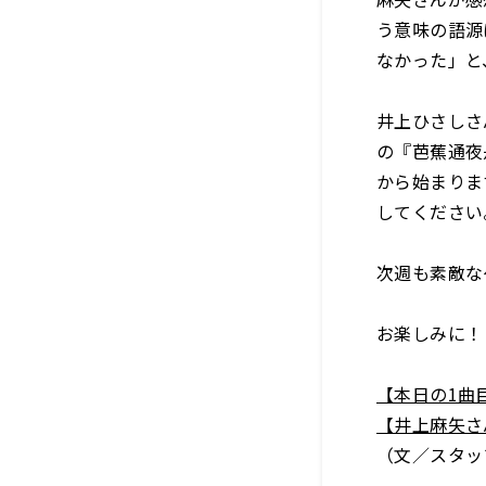
う意味の語源
なかった」と
井上ひさしさ
の『芭蕉通夜
から始まりま
してください
次週も素敵な
お楽しみに！ 
【本日の1
【井上麻矢
（文／スタッ