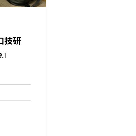
口技研
e』