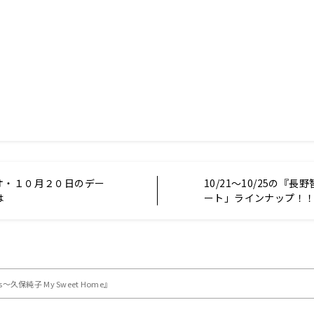
オ・１０月２０日のデー
10/21～10/25の『
は
ート」ラインナップ！
保純子 My Sweet Home』