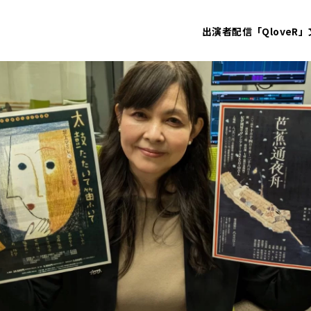
出演者
配信「QloveR」