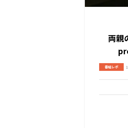
両親
p
番組レポ
1