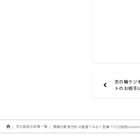
志の輔ラジ
トのお相手
文化放送の記事一覧
両親の教育方針は普通ではなく苦痛『川口技研presents～久