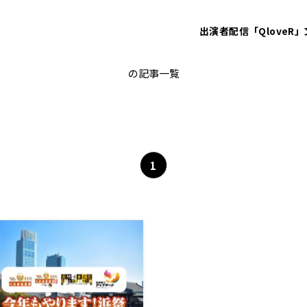
出演者
配信「QloveR」
Girls²
の記事一覧
1