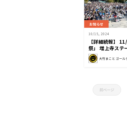
お知らせ
10/15, 2024
【詳細続報】 1
祭」 増上寺ステ
Girls²、光浦
大竹まこと ゴール
気番組の限定グ
も
前ページ