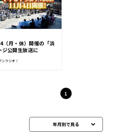
1/4（月・休）開催の「浜
ージ公開生放送に
靖子の出演が追加決定！ 人
デンラジオ！
ッズ展開、事前特番放送
1
年月別で見る