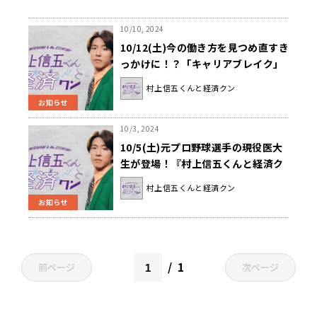
10/10, 2024
10/12(土)今の働き方を見つめ直すき
っかけに！？「キャリアブレイク」
を学ぼう！『村上信五くんと経済ク
村上信五くんと経済クン
ン』
お知らせ
10/3, 2024
10/5(土)元プロ野球選手の現役医大
生が登場！『村上信五くんと経済ク
ン』
村上信五くんと経済クン
お知らせ
1
前ページ
次ページ