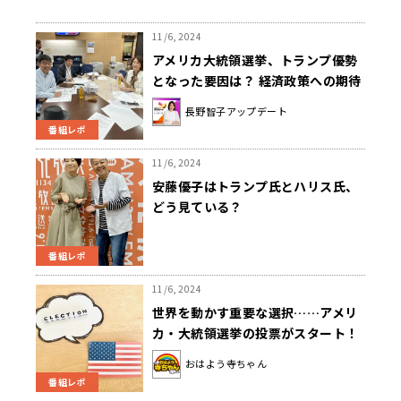
11/6, 2024
アメリカ大統領選挙、トランプ優勢
となった要因は？ 経済政策への期待
が後押し？
長野智子アップデート
番組レポ
11/6, 2024
安藤優子はトランプ氏とハリス氏、
どう見ている？
番組レポ
11/6, 2024
世界を動かす重要な選択……アメリ
カ・大統領選挙の投票がスタート！
おはよう寺ちゃん
番組レポ