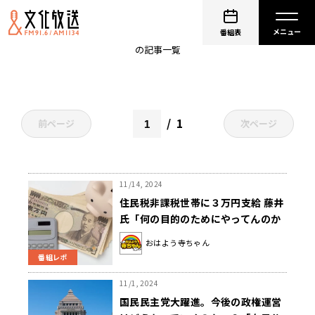
物価高
番組表
の記事一覧
1
前ページ
次ページ
11/14, 2024
住民税非課税世帯に３万円支給 藤井
氏「何の目的のためにやってんのか
っていうことですよね」
おはよう寺ちゃん
番組レポ
11/1, 2024
国民民主党大躍進。今後の政権運営