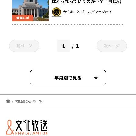
はどうなっていくのか…？「自民公
明連立に国民がいろんな形で加わり
大竹まこと ゴールデンラジオ！
ながら、今後の政権が動いていく」
番組レポ
1
前ページ
次ページ
年月別で見る
2026年05月
物価高の記事一覧
2026年03月
2025年12月