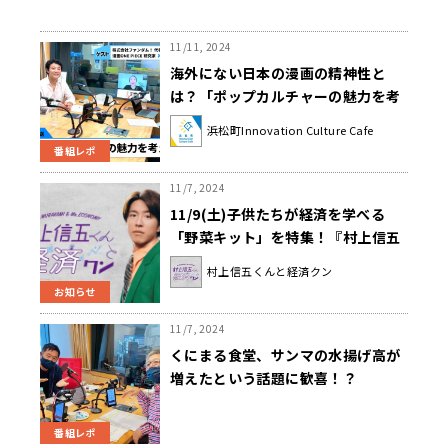
11/11, 2024
海外にない日本の漫画の精神性と
は？「ポップカルチャーの魅力を考
える」
浜松町Innovation Culture Cafe
番組レポ
11/7, 2024
11/9(土)子供たちが経済を学べる
「野菜キット」を特集！『村上信五
くんと経済クン』
村上信五くんと経済クン
お知らせ
11/7, 2024
くにまる食堂、サンマの水揚げ高が
増えたという話題に歓喜！？
番組レポ