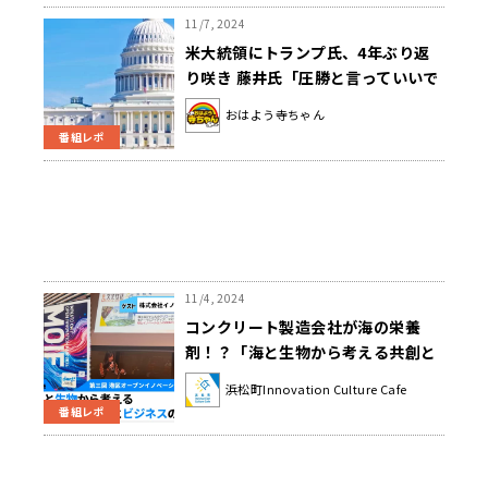
11/7, 2024
米大統領にトランプ氏、4年ぶり返
り咲き 藤井氏「圧勝と言っていいで
しょうね」
おはよう寺ちゃん
番組レポ
11/4, 2024
コンクリート製造会社が海の栄養
剤！？「海と生物から考える共創と
ビジネスの可能性」
浜松町Innovation Culture Cafe
番組レポ