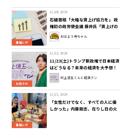
11/28, 2024
石破首相「大幅な賃上げ協力を」 政
権初の政労使会議 藤井氏「賃上げの
機運を高めるのは大事は大事なんで
おはよう寺ちゃん
すけど……」
番組レポ
11/22, 2024
11/23(土)トランプ新政権で日本経済
はどうなる？未来の経済を大予想！
『村上信五くんと経済クン』
村上信五くんと経済クン
お知らせ
11/21, 2024
「女性だけでなく、すべての人に優
しかった」内藤剛志、在りし日の火
野正平を偲ぶ。
番組レポ