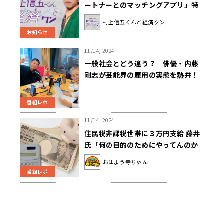
ートナーとのマッチングアプリ」特
集！『村上信五くんと経済クン』
村上信五くんと経済クン
お知らせ
11/14, 2024
一般社会とどう違う？ 俳優・内藤
剛志が芸能界の雇用の実態を熱弁！
番組レポ
11/14, 2024
住民税非課税世帯に３万円支給 藤井
氏「何の目的のためにやってんのか
っていうことですよね」
おはよう寺ちゃん
番組レポ