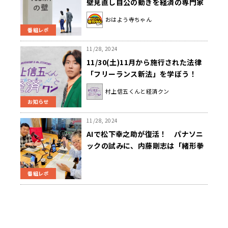
壁見直し自公の動きを経済の専門家
が解説
おはよう寺ちゃん
番組レポ
11/28, 2024
11/30(土)11月から施行された法律
「フリーランス新法」を学ぼう！
『村上信五くんと経済クン』
村上信五くんと経済クン
お知らせ
11/28, 2024
AIで松下幸之助が復活！ パナソニ
ックの試みに、内藤剛志は「緒形拳
さんなら……」
番組レポ