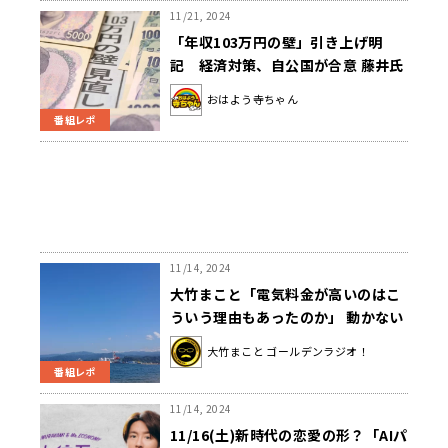
11/21, 2024
「年収103万円の壁」引き上げ明
記 経済対策、自公国が合意 藤井氏
「まずは一安心ですよね」
おはよう寺ちゃん
番組レポ
11/14, 2024
大竹まこと「電気料金が高いのはこ
ういう理由もあったのか」 動かない
原発を支えるもの
大竹まこと ゴールデンラジオ！
番組レポ
11/14, 2024
11/16(土)新時代の恋愛の形？「AIパ