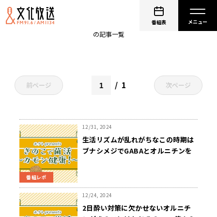
ホクト
番組表
の記事一覧
1
前ページ
次ページ
12/31, 2024
生活リズムが乱れがちなこの時期は
ブナシメジでGABAとオルニチンを
摂取して健やかな睡眠を！
番組レポ
12/24, 2024
2日酔い対策に欠かせないオルニチ