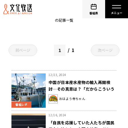
上念司
番組表
の記事一覧
1
前ページ
次ページ
12/23, 2024
中国が日本産水産物の輸入再開検
討…その真意は？「だからこういう
ことをやってくる」
おはよう寺ちゃん
番組レポ
12/16, 2024
「自民を応援していた人たちが国民