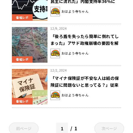
民主に流れた」内閣支持率36％に
おはよう寺ちゃん
番組レポ
12/9, 2024
「後ろ盾を失ったら簡単に倒れてし
まった」アサド政権崩壊の要因を解
説
おはよう寺ちゃん
番組レポ
12/2, 2024
「マイナ保険証が不安な人は紙の保
険証に問題ないと思ってる？」従来
の保険証廃止へ
おはよう寺ちゃん
番組レポ
1
前ページ
次ページ