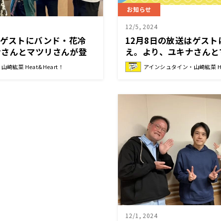
お知らせ
12/5, 2024
はゲストにバンド・花冷
12月8日の放送はゲス
ナさんとマツリさんが登
え。より、ユキナさんと
識されない？！マツリさん
場！公開録音イベントの
崎紘菜 Heat&Heart！
アインシュタイン・山崎紘菜 Hea
った話！公開録音イベント
アインシュタイン・山崎
本日まで！アインシュタイ
Heat&Heart!』
t&Heart!』
12/1, 2024