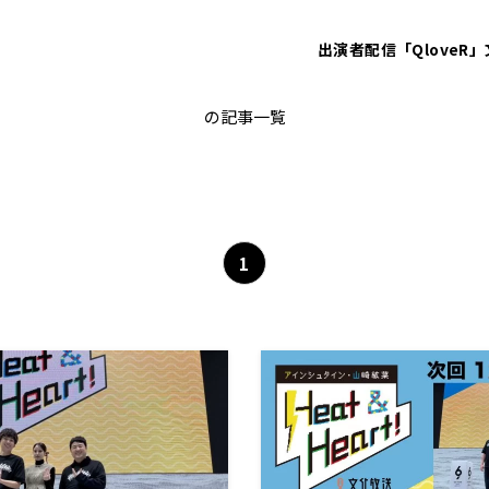
出演者
配信「QloveR」
水田信二
の記事一覧
1