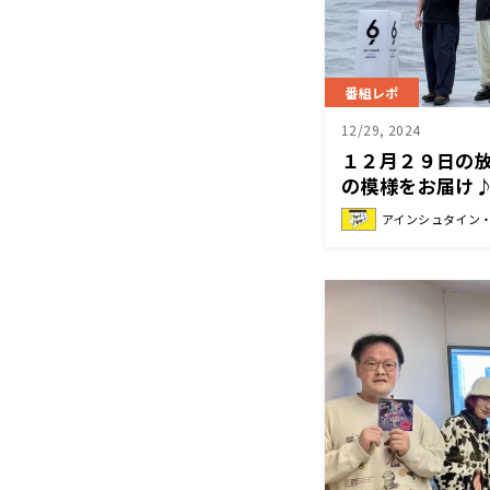
番組レポ
12/29, 2024
１２月２９日の
の模様をお届け
ん！特別コーナ
アインシュタイン・山
年』『アインシ
Heat&Heart!』