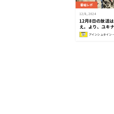
番組レポ
12/8, 2024
12月8日の放送
え。より、ユキ
場！人として認
アインシュタイン・山
のついていなか
の観覧者募集が
ン・山崎紘菜 Hea