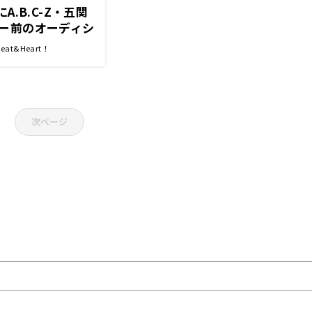
A.B.C-Z・五関
ー前のオーディシ
アインシュタイ
t&Heart！
rt!』
次ページ