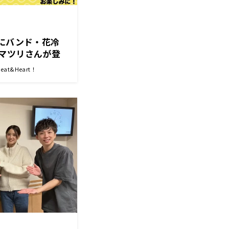
トにバンド・花冷
マツリさんが登
観覧者募集中！
t&Heart！
紘菜