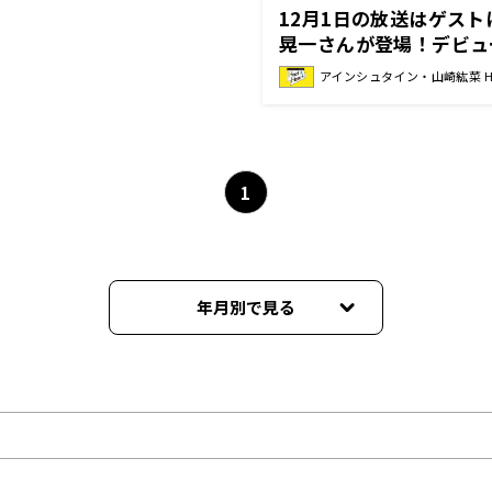
12月1日の放送はゲストに
晃一さんが登場！デビュ
ョンエピソードを披露！
アインシュタイン・山崎紘菜 Hea
ン・山崎紘菜 Heat&Hea
1
年月別で見る
2024年12月
2024年11月