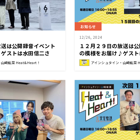
お知らせ
12/26, 2024
放送は公開録音イベント
１２月２９日の放送は公
♪ゲストは水田信二さ
の模様をお届け♪ゲスト
ー！『あなたの２０２４
ん！『アインシュタイン
崎紘菜 Heat&Heart！
アインシュタイン・山崎紘菜 Hea
ュタイン・山崎紘菜
Heat&Heart!』