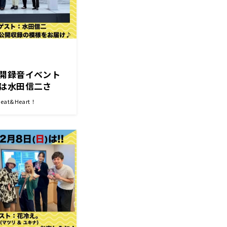
開録音イベント
は水田信二さ
・山崎紘菜
t&Heart！