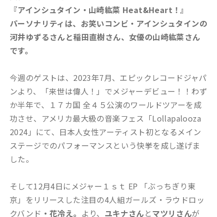
『アインシュタイン・山崎紘菜 Heat&Heart！』
パーソナリティは、お笑いコンビ・アインシュタインの
河井ゆずるさんと稲田直樹さん、女優の山崎紘菜さん
です。
今週のゲストは、2023年7月、エピックレコードジャパ
ンより、「来世は偉人！」でメジャーデビュー！！わず
か半年で、１７カ国 全４５公演のワールドツアーを成
功させ、アメリカ最大級の音楽フェス「Lollapalooza
2024」にて、日本人女性アーティスト初となるメイン
ステージでのパフォーマンスという快挙を成し遂げま
した。
そして12月4日にメジャー１ｓｔ EP 「ぶっちぎり東
京」をリリースした注目の4人組ガールズ・ラウドロッ
クバンド
・花冷え。
より、
ユキナさん
と
マツリ
さん
が