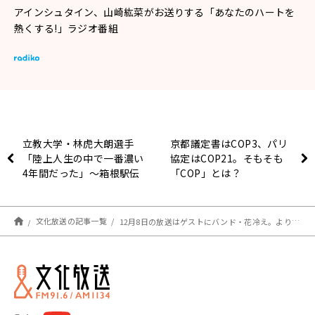
アインシュタイン、山崎紘菜がお送りする「あなたのハートを
熱くする!」ラジオ番組
立教大学・林虎大朗選手
京都議定書はCOP3、パリ
「陸上人生の中で一番濃い
協定はCOP21。そもそも
4年間だった」～箱根駅伝
「COP」とは？
への道～
文化放送の記事一覧
12月8日の放送はゲストにバンド・花冷え。より、ユキナさんとマツリさんが登場！公開録音イベントの観覧者募集中！アインシュタイン・山崎紘菜 Heat&Heart!』