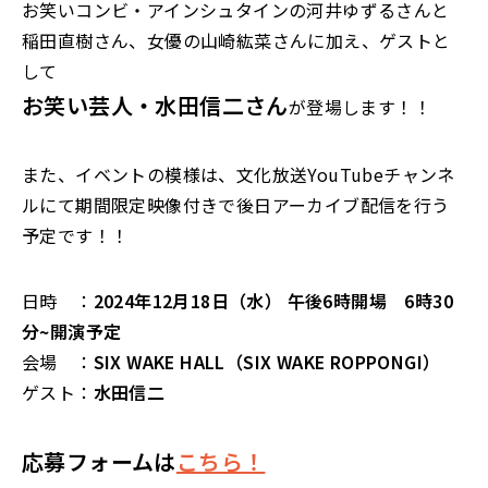
お笑いコンビ・アインシュタインの河井ゆずるさんと
稲田直樹さん、女優の山崎紘菜さんに加え、ゲストと
して
お笑い芸人
・水田信二
さん
が登場します！！
また、イベントの模様は、文化放送
YouTube
チャンネ
ルにて期間限定映像付きで後日アーカイブ配信を行う
予定です！！
日時 ：
2024年12月18日（水）
午後
6
時開場 6時30
分~開演予定
会場 ：
SIX WAKE HALL（
SIX WAKE ROPPONGI
）
ゲスト：
水田信二
応募フォームは
こちら！