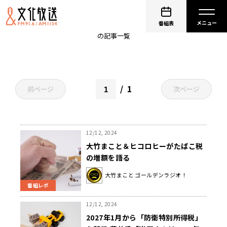
税金
番組表
の記事一覧
1
前ページ
次ページ
12/12, 2024
大竹まこと＆ヒコロヒーがたばこ税
の増額を語る
大竹まこと ゴールデンラジオ！
番組レポ
12/12, 2024
2027年1月から「防衛特別所得税」