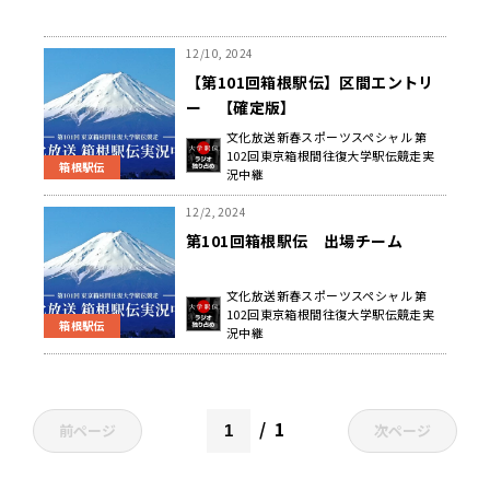
12/10, 2024
【第101回箱根駅伝】区間エントリ
ー 【確定版】
文化放送新春スポーツスペシャル 第
102回東京箱根間往復大学駅伝競走実
箱根駅伝
況中継
12/2, 2024
第101回箱根駅伝 出場チーム
文化放送新春スポーツスペシャル 第
102回東京箱根間往復大学駅伝競走実
箱根駅伝
況中継
1
前ページ
次ページ