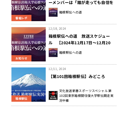
ーメンバーは「誰が走っても自信を
もって送り出せる」～箱根駅伝への
箱根駅伝への道
道～
番組レポ
12/18, 2024
箱根駅伝への道 放送スケジュー
ル 【2024年12月17日～12月20
日】
箱根駅伝への道
お知らせ
12/11, 2024
【第101回箱根駅伝】みどころ
文化放送新春スポーツスペシャル 第
102回東京箱根間往復大学駅伝競走実
箱根駅伝
況中継