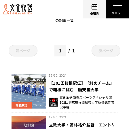
順天堂大学
番組表
の記事一覧
1
前ページ
次ページ
12/30, 2024
【101回箱根駅伝】「別のチーム」
で箱根に挑む 順天堂大学
文化放送新春スポーツスペシャル 第
102回東京箱根間往復大学駅伝競走実
箱根駅伝
況中継
12/25, 2024
立教大学・髙林祐介監督 エントリ