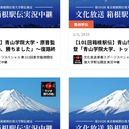
箱根駅伝
1/3, 2025
伝】青山学院大学・原晋監
【101回箱根駅伝】青
山、勝ちました」～復路終
登「青山学院大学、トッ
～
ー！！」実感した言葉の
ツスペシャル 第102回東京箱根間往
文化放送新春スポーツスペシャ
ンタビュー〜
況中継
復大学駅伝競走実況中継