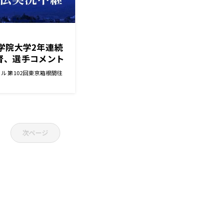
学院大学2年連続
督、選手コメント
ル 第102回東京箱根間往
次ページ