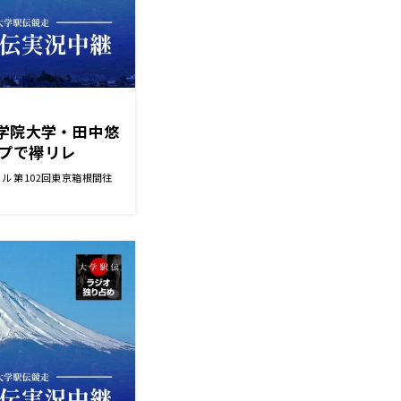
山学院大学・田中悠
プで襷リレ
力〜復路終了イ
ル 第102回東京箱根間往