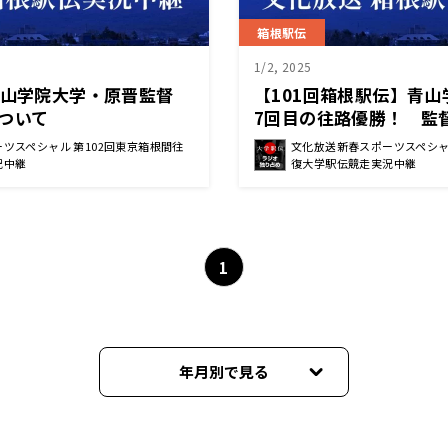
箱根駅伝
1/2, 2025
】青山学院大学・原晋監督
【101回箱根駅伝】青山
ついて
7回目の往路優勝！ 監
ツスペシャル 第102回東京箱根間往
文化放送新春スポーツスペシャ
況中継
復大学駅伝競走実況中継
1
年月別で見る
2026年01月