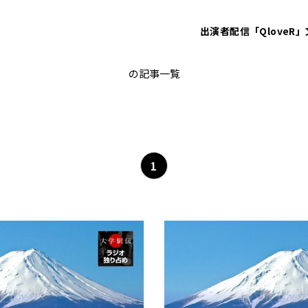
出演者
配信「QloveR」
原晋
の記事一覧
1