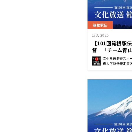
箱根駅伝
1/3, 2025
【101回箱根駅
督 「チーム青
了インタビュー
文化放送新春スポー
復大学駅伝競走実