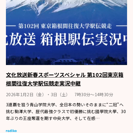
文化放送新春スポーツスペシャル 第102回東京箱
根間往復大学駅伝競走実況中継
2026年1月2日（金）・3日（土） 7時30分～14時30分
3連覇を狙う青山学院大学、全日本の勢いそのままに“二冠”へ
挑む駒澤大学、歴代最強クラスで初優勝に挑む國學院大學、30
年ぶりの王座奪還を期す中央大学、そして在感…