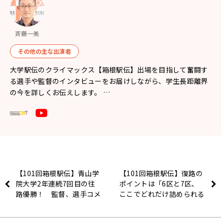
斉藤一美
その他の主な出演者
大学駅伝のクライマックス【箱根駅伝】出場を目指して奮闘す
る選手や監督のインタビューをお届けしながら、学生長距離界
の今を詳しくお伝えします。 …
【101回箱根駅伝】青山学
【101回箱根駅伝】復路の
院大学2年連続7回目の往
ポイントは「6区と7区、
路優勝！ 監督、選手コメ
ここでどれだけ詰められる
ント
か」駒澤大学・藤田敦史監
督〜往路終了後インタビュ