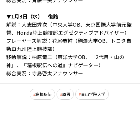
総合実況：斉藤一美アナウンサー
▼1月3日（水） 復路
解説：大志田秀次（中央大学OB、東京国際大学前元監
督、Honda陸上競技部エグゼクティブアドバイザー）
プレーヤーズ解説：花尾恭輔（駒澤大学OB、トヨタ自
動車九州陸上競技部）
移動解説：柏原竜二（東洋大学OB、「2代目・山の
神」、『箱根駅伝への道』ナビゲーター）
総合実況：寺島啓太アナウンサー
箱根駅伝
原晋
青山学院大学