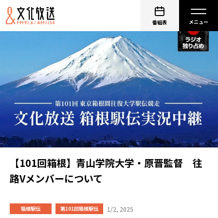
番組表
【101回箱根】青山学院大学・原晋監督 往
路Vメンバーについて
1/2, 2025
箱根駅伝
第101回箱根駅伝