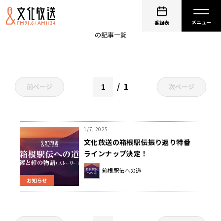
関東学生連合
番組表
の記事一覧
1
前ページ
次ページ
1/7, 2025
文化放送の箱根駅伝振り返り特番
ラインナップ決定！
箱根駅伝への道
お知らせ