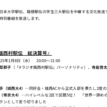
日本大学駅伝、箱根駅伝の学生三大駅伝を中継する文化放送
特別番組を放送します。
版西村駅伝 総決算号』
5年1月8日（水） 20:00～21:00
菜那子
（「#ラジオ版西村駅伝」パーソナリティ）、
寺島啓
手（城西大4）
…同好会・城西ACから正式入部を果たし2度
（帝京大4）
…ハイレベルな2区で区間5位！ 「世界一諦め
テンとして走り切りました