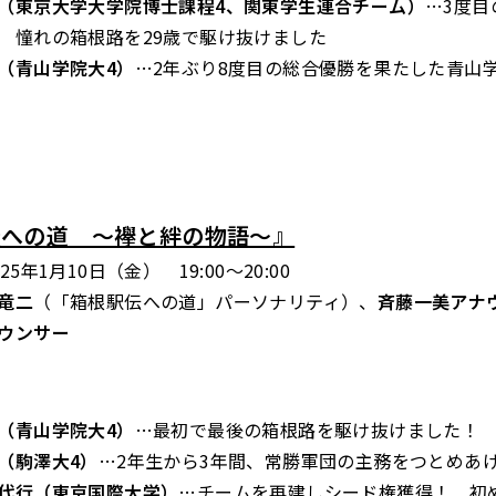
（東京大学大学院博士課程4、関東学生連合チーム）
…3度目
 憧れの箱根路を29歳で駆け抜けました
（青山学院大4）
…2年ぶり8度目の総合優勝を果たした青山
伝への道 ～襷と絆の物語～』
5年1月10日（金） 19:00～20:00
竜二
（「箱根駅伝への道」パーソナリティ）、
斉藤一美アナ
ウンサー
（青山学院大4）
…最初で最後の箱根路を駆け抜けました！
（駒澤大4）
…2年生から3年間、常勝軍団の主務をつとめあ
代行（東京国際大学）
…チームを再建しシード権獲得！ 初