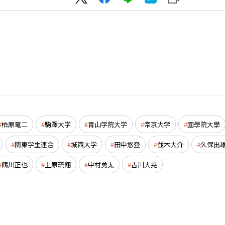
柏原竜二
駒澤大学
青山学院大学
帝京大学
國學院大學
関東学生連合
城西大学
田中悠登
並木大介
久保出
鶴川正也
上原琉翔
中村勇太
古川大晃