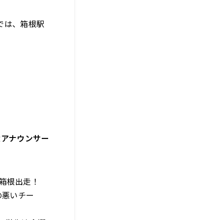
では、箱根駅
太アナウンサー
の箱根出走！
の悪いチー