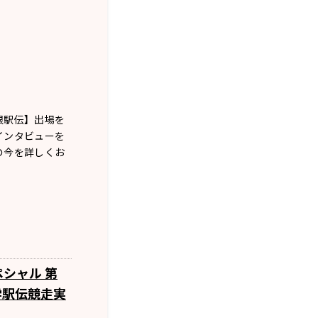
根駅伝】出場を
インタビューを
の今を詳しくお
シャル 第
学駅伝競走実