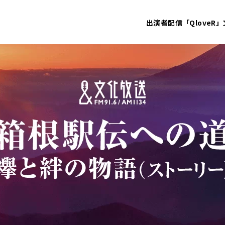
出演者
配信「QloveR」