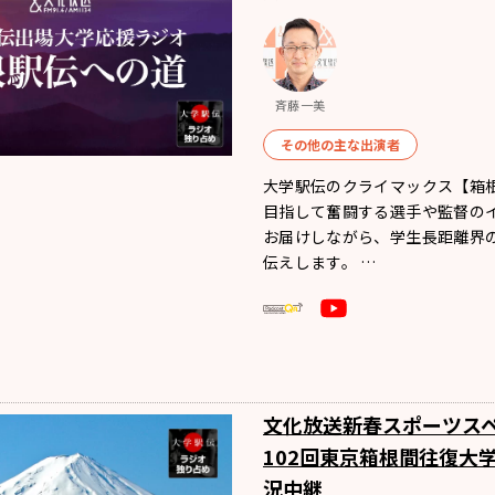
斉藤一美
その他の主な出演者
大学駅伝のクライマックス【箱
目指して奮闘する選手や監督の
お届けしながら、学生長距離界
伝えします。 …
文化放送新春スポーツスペ
102回東京箱根間往復大
況中継