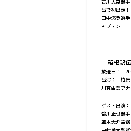
古川大晃選手
出で初出走！
田中悠登選手
ャプテン！
『箱根駅
放送日： 202
出演：
柏原
川真由美アナ
ゲスト出演：
鶴川正也選手
並木大介主務
中村勇太監督