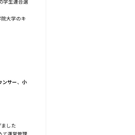
の学生連合選
学院大学のキ
ウンサー
、
小
げました
めて運営管理