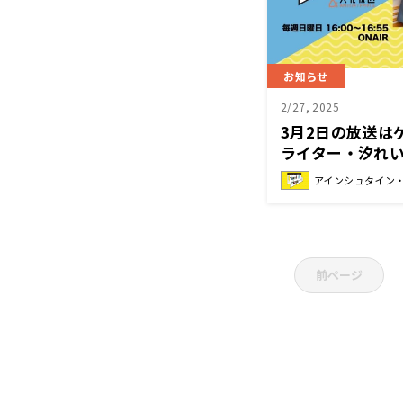
お知らせ
2/27, 2025
3月2日の放送は
ライター・汐れ
シュタイン・山崎紘菜
アインシュタイン・山
前ページ