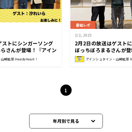
番組レポ
2/2, 2025
ゲストにシンガーソング
2月2日の放送はゲスト
いらさんが登場！『アイン
ぼっちぼろまるさんが登
 Heat&Heart!』
まるの母星！ぼっち星の
崎紘菜 Heat&Heart！
アインシュタイン・山崎紘菜 Hea
に！？『アインシュタイ
Heat&Heart!』
1
年月別で見る