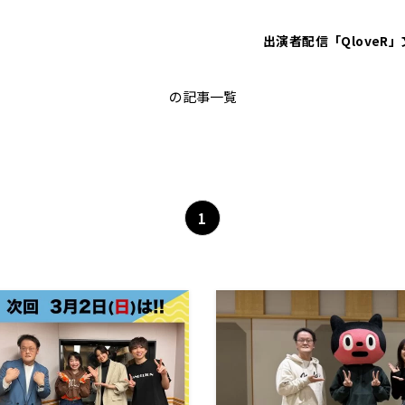
出演者
配信「QloveR」
シンガーソングライター
の記事一覧
1