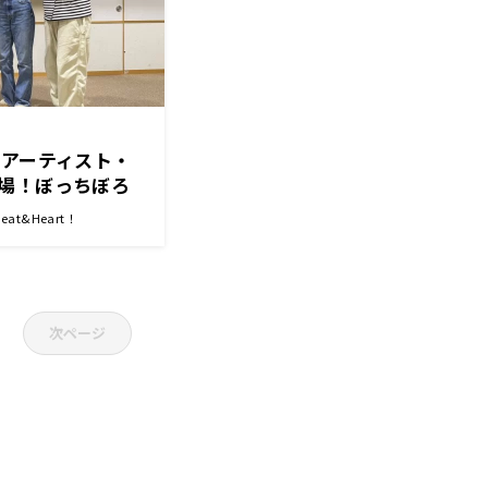
にアーティスト・
場！ぼっちぼろ
故郷が明らか
t&Heart！
ン・山崎紘菜
次ページ