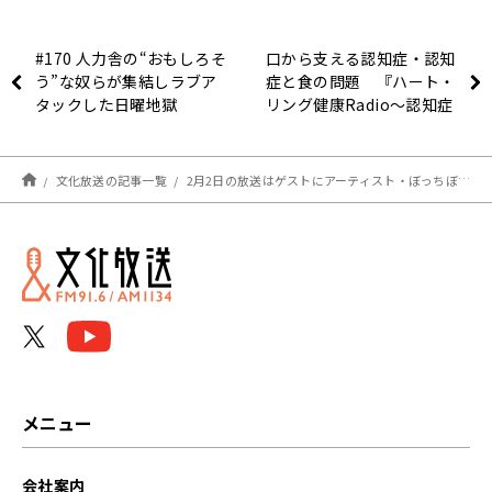
#170 人力舎の“おもしろそ
口から支える認知症・認知
う”な奴らが集結しラブア
症と食の問題 『ハート・
タックした日曜地獄
リング健康Radio～認知症
と手をつなごう〜 』
文化放送の記事一覧
2月2日の放送はゲストにアーティスト・ぼっちぼろまるさんが登場！ぼっちぼろまるの母星！ぼっち星の故郷が明らかに！？『アインシュタイン・山崎紘菜 Heat&Heart!』
メニュー
会社案内