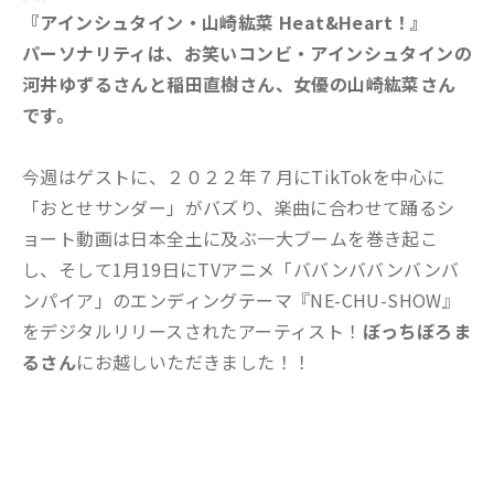
『アインシュタイン・山崎紘菜 Heat&Heart！』
パーソナリティは、お笑いコンビ・アインシュタインの
河井ゆずるさんと稲田直樹さん、女優の山崎紘菜さん
です。
今週はゲストに、２０２２年７月にTikTokを中心に
「おとせサンダー」がバズり、楽曲に合わせて踊るシ
ョート動画は日本全土に及ぶ一大ブームを巻き起こ
し、そして1月19日にTVアニメ「ババンババンバンバ
ンパイア」のエンディングテーマ
『NE-CHU-SHOW』
をデジタルリリースされたアーティスト！
ぼっちぼろま
るさん
にお越しいただきました！！