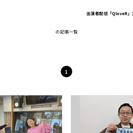
出演者
配信「QloveR」
舞台
の記事一覧
1