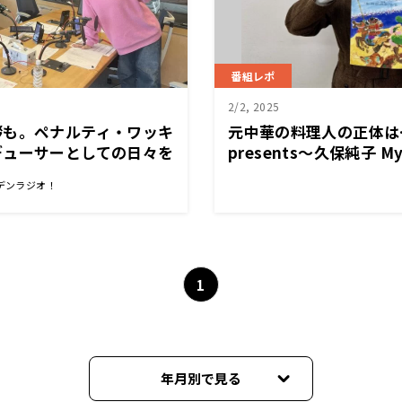
番組レポ
2/2, 2025
拶も。ペナルティ・ワッキ
元中華の料理人の正体は
デューサーとしての日々を
presents～久保純子 My
デンラジオ！
1
年月別で見る