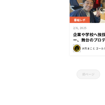
番組レポ
2/6, 2025
企業や学校へ挨
ー、舞台のプロ
語る
大竹まこと ゴール
前ページ